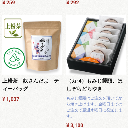
¥ 259
¥ 292
上粉茶 奴さんだよ テ
（カ-4）もみじ饅頭、ほ
ィーバッグ
しぞらどらやき
もみじ饅頭はご注文を頂いてか
¥ 1,037
ら焼き上げます。金曜日までの
ご注文で翌週水曜日に発送しま
す。
¥ 3,100