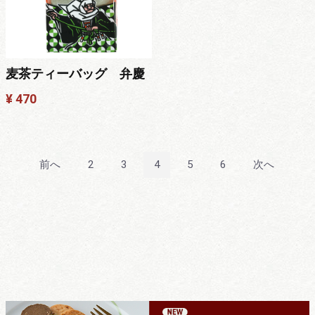
麦茶ティーバッグ 弁慶
¥ 470
前へ
2
3
4
5
6
次へ