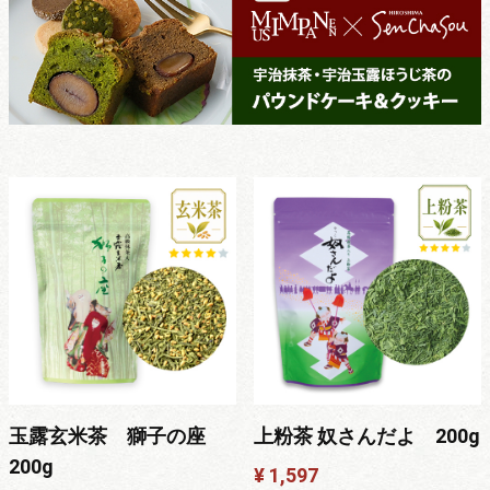
玉露玄米茶 獅子の座
上粉茶 奴さんだよ 200g
200g
¥ 1,597