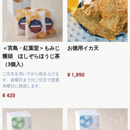
＜宮島・紅葉堂＞もみじ
お徳用イカ天
饅頭 ほしぞらほうじ茶
（3個入）
ご注文を頂いてから焼き上げま
¥ 1,890
す。金曜日までのご注文で翌週
水曜日に発送します。
¥ 420