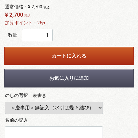
通常価格：
¥ 2,700
税込
¥ 2,700
税込
加算ポイント：
25
pt
数量
カートに入れる
お気に入りに追加
のしの選択 表書き
名前の記入