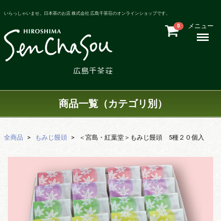
いらっしゃいませ。日本茶のお店 株式会社 広島千茶荘のオンラインショップです。
メニュー
0
Menu
商品一覧（カテゴリ別）
全商品
もみじ饅頭
＜宮島・紅葉堂＞もみじ饅頭 5種２０個入