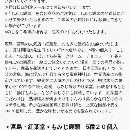
とさせていただきます。
お届け日は別途メールにてお知らせいたします。
※「もみじ饅頭」を含む商品のご注文は、もみじ饅頭の発送日に合
わせて発送いたしますので、ご希望のお届け日にはお届けできな
い場合がございます。
※のしをご希望の場合は 包装の上にお付けいたします。
広島 宮島の人気店「紅葉堂」のもみじ饅頭をお届けいたしま
す。賞味期限は発送日より10日〜2週間です。5種20個入り（こし
あん・つぶあん・ほしぞら抹茶・クリーム・チョコレート）各４
個※ほかの商品と一緒にご注文いただいた場合、全ての商品が揃っ
てから、商品を発送させていただきます。 日本三景のひとつ、安
芸の宮島。海に浮かぶ社殿で有名な厳島神社は、世界遺産にも指
定されています。観光客に人気のお店のひとつが、明治末期の創
業から100年余年続く老舗、もみじ饅頭の紅葉堂。伝統を守るとと
もに「揚げもみじ」などの新しさにも挑戦しています。紅葉堂の
こだわりは、熟練職人が焼き上げるふんわり柔らかな口どけのカ
ステラ生地。希少な純国産鶏の朝採り卵と、上質な国産小麦を
100％使用した、豊かな味わいが地元でも愛されています。
＜宮島・紅葉堂＞もみじ饅頭 5種２０個入