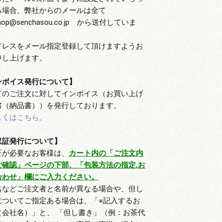
る場合、弊社からのメールは全て
hop@senchasou.co.jp から送付していま
ドレスをメール指定登録して頂けますようお
申し上げます。
ンボイス発行について】
てのご注文に対してインボイス（お買い上げ
書（納品書））を発行しております。
しくはこちら。
収証発行について】
証が必要なお客様は、
カート内の「ご注文内
ご確認」ページの下部、「包装方法の指定,お
合わせ」欄にご入力ください。
名などご注文者と名前が異なる場合や、但し
についてご指定ある場合は、「※記入するお
（会社名）」と、 「但し書き」（例：お茶代