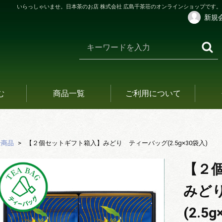
いらっしゃいませ。日本茶のお店 株式会社 広島千茶荘のオンラインショップです。
新規
む
商品一覧
ご利用について
全商品
【２個セットギフト箱入】みどり ティーバッグ(2.5g×30袋入)
【２
みど
(2.5