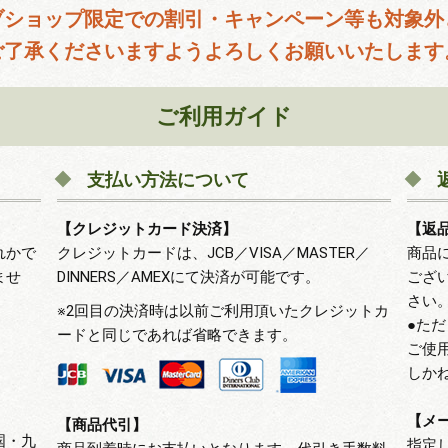
ブショップ限定での割引・キャンペーン等も対象外
ご了承くださいますようよろしくお願いいたします
ご利用ガイド
支払い方法について
【クレジットカード決済】
【返
れかで
クレジットカードは、JCB／VISA／MASTER／
商品
ませ
DINNERS／AMEXにて決済が可能です。
ござ
さい
※2回目の決済時は以前ご利用頂いたクレジットカ
●た
ードと同じであれば省略できます。
ご使
しか
【メ
【商品代引】
国・九
指定