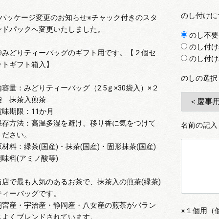
のし付けに
※パッケージ変更のお知らせ※チャック付きのスタ
ンドパックへ変更いたしました。
のし不要
のし付け
◎みどりティーバッグのギフト用です。【２個セ
のし付け
ットギフト箱入】
のしの選択
内容量：みどりティーバッグ（2.5ｇ×30袋入）×２
袋 抹茶入煎茶
賞味期限：11か月
保存方法：高温多湿を避け、移り香に気をつけて
名前の記入
ください。
原材料：緑茶(国産)・抹茶(国産)・固形抹茶(国産)
調味料(アミノ酸等)
当店で最も人気のあるお茶で、抹茶入の煎茶(緑茶)
ティーバッグです。
朝宮産・宇治産・静岡産・八女産の煎茶がバラン
※１個用（
スよくブレンドされています。