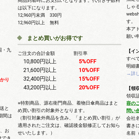
商品到着時にお支払いとなります。代引き手数料
しゃ
は以下になります。
webs
12,960円未満 330円
す。
12,960円以上 無料
本ア
願い
まとめ買いがお得です
国・九
【イ
ご注文の合計金額 割引率
すべ
10,800円以上
5%OFF
明細
21,600円以上
10%OFF
→詳
32,400円以上
15%OFF
かかり
43,200円以上
20%OFF
【領
領収
※特割商品、源右衛門商品、着物日傘商品はまと
容の
送と
め買い割引の対象外となります。
問い
期間は
（割引対象外商品を含み、「まとめ買い割引」が
会社
適用されたご注文は、確認後金額修正してお知ら
書き
合、お
せいたします。）
名前
けでき