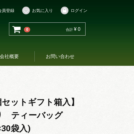
会員登録
お気に入り
ログイン
¥ 0
0
合計
会社概要
お問い合わせ
個セットギフト箱入】
り ティーバッグ
g×30袋入)