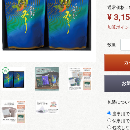
通常価格：
¥ 3,1
加算ポイン
数量
カ
お
包装につい
慶事用で
仏事用で
包装しな