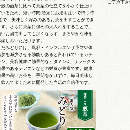
ご了承下さ
一般の煎茶に比べて茶葉の仕立てを小さく仕上げ
ているため、短い時間(急須にお湯を注いで待つ時
間)で、美味しく深みのあるお茶を出すことができ
ます。さらに茶葉に強めの火入れをすることで、
熱いお湯で出しても渋くならず、まろやかな味を
お楽しみいただけます。
またみどりには、風邪・インフルエンザ予防や体
脂肪を減少させる効能があると言われているカテ
キン、美容健康に効果的なビタミンC、リラックス
効果のあるテアニンなどの栄養が豊富です。健康
効果の高いお茶を、手間をかけずに、毎日美味し
く飲んで頂くために開発した当店の自信作です。