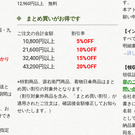
す。
12,960円以上 無料
本ア
願い
まとめ買いがお得です
国・九
【イ
ご注文の合計金額 割引率
すべ
10,800円以上
5%OFF
明細
21,600円以上
10%OFF
→詳
32,400円以上
15%OFF
かかり
43,200円以上
20%OFF
【領
領収
※特割商品、源右衛門商品、着物日傘商品はまと
容の
送と
め買い割引の対象外となります。
問い
期間は
（割引対象外商品を含み、「まとめ買い割引」が
会社
適用されたご注文は、確認後金額修正してお知ら
書き
合、お
せいたします。）
名前
けでき
とし
。
納品
の指定
宛名