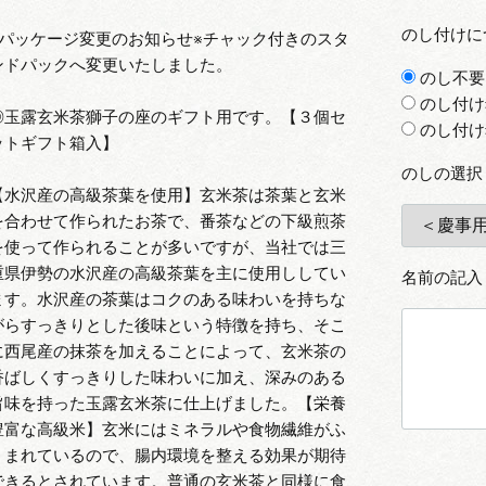
のし付けに
※パッケージ変更のお知らせ※チャック付きのスタ
ンドパックへ変更いたしました。
のし不要
のし付け
◎玉露玄米茶獅子の座のギフト用です。【３個セ
のし付け
ットギフト箱入】
のしの選択
【水沢産の高級茶葉を使用】玄米茶は茶葉と玄米
を合わせて作られたお茶で、番茶などの下級煎茶
を使って作られることが多いですが、当社では三
重県伊勢の水沢産の高級茶葉を主に使用ししてい
名前の記入
ます。水沢産の茶葉はコクのある味わいを持ちな
がらすっきりとした後味という特徴を持ち、そこ
に西尾産の抹茶を加えることによって、玄米茶の
香ばしくすっきりした味わいに加え、深みのある
旨味を持った玉露玄米茶に仕上げました。【栄養
豊富な高級米】玄米にはミネラルや食物繊維がふ
くまれているので、腸内環境を整える効果が期待
できるとされています。普通の玄米茶と同様に食