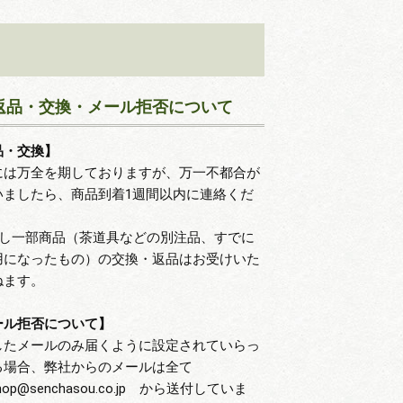
返品・交換・メール拒否について
品・交換】
には万全を期しておりますが、万一不都合が
いましたら、商品到着1週間以内に連絡くだ
。
だし一部商品（茶道具などの別注品、すでに
用になったもの）の交換・返品はお受けいた
ねます。
ール拒否について】
したメールのみ届くように設定されていらっ
る場合、弊社からのメールは全て
hop@senchasou.co.jp から送付していま