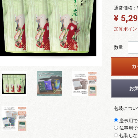
通常価格：
¥ 5,2
加算ポイン
数量
カ
お
包装につい
慶事用で
仏事用で
包装しな