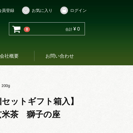
会員登録
お気に入り
ログイン
¥ 0
0
合計
会社概要
お問い合わせ
00g
個セットギフト箱入】
玄米茶 獅子の座