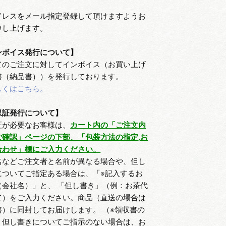
ドレスをメール指定登録して頂けますようお
申し上げます。
ンボイス発行について】
てのご注文に対してインボイス（お買い上げ
書（納品書））を発行しております。
しくはこちら。
収証発行について】
証が必要なお客様は、
カート内の「ご注文内
ご確認」ページの下部、「包装方法の指定,お
合わせ」欄にご入力ください。
名などご注文者と名前が異なる場合や、但し
についてご指定ある場合は、「※記入するお
（会社名）」と、 「但し書き」（例：お茶代
て）をご入力ください。商品（直送の場合は
書）に同封してお届けします。 （※領収書の
、但し書きについてご指示のない場合は、お