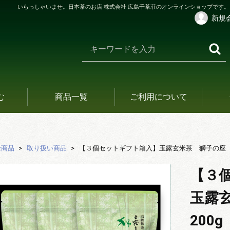
いらっしゃいませ。日本茶のお店 株式会社 広島千茶荘のオンラインショップです。
新規
む
商品一覧
ご利用について
全商品
取り扱い商品
【３個セットギフト箱入】玉露玄米茶 獅子の座 2
【３
玉露
200g