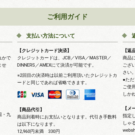
ご利用ガイド
支払い方法について
【クレジットカード決済】
【返
れかで
クレジットカードは、JCB／VISA／MASTER／
商品
ませ
DINNERS／AMEXにて決済が可能です。
ござ
さい
※2回目の決済時は以前ご利用頂いたクレジットカ
●た
ードと同じであれば省略できます。
ご使
しか
【メ
【商品代引】
国・九
指定
商品到着時にお支払いとなります。代引き手数料
しゃ
は以下になります。
webs
12,960円未満 330円