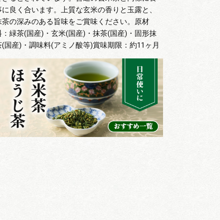
事に良く合います。上質な玄米の香りと玉露と、
抹茶の深みのある旨味をご賞味ください。原材
料：緑茶(国産)・玄米(国産)・抹茶(国産)・固形抹
茶(国産)・調味料(アミノ酸等)賞味期限：約11ヶ月