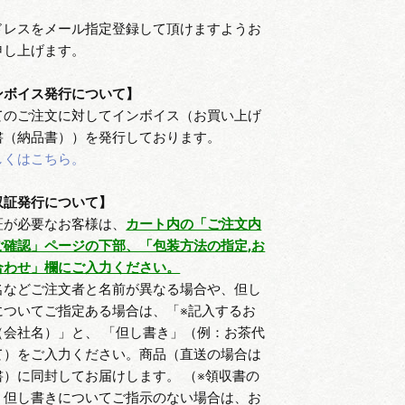
ドレスをメール指定登録して頂けますようお
申し上げます。
ンボイス発行について】
てのご注文に対してインボイス（お買い上げ
書（納品書））を発行しております。
しくはこちら。
収証発行について】
証が必要なお客様は、
カート内の「ご注文内
ご確認」ページの下部、「包装方法の指定,お
合わせ」欄にご入力ください。
名などご注文者と名前が異なる場合や、但し
についてご指定ある場合は、「※記入するお
（会社名）」と、 「但し書き」（例：お茶代
て）をご入力ください。商品（直送の場合は
書）に同封してお届けします。 （※領収書の
、但し書きについてご指示のない場合は、お