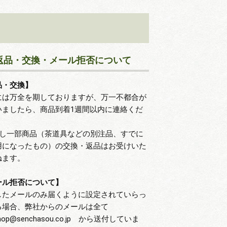
返品・交換・メール拒否について
品・交換】
には万全を期しておりますが、万一不都合が
いましたら、商品到着1週間以内に連絡くだ
。
だし一部商品（茶道具などの別注品、すでに
用になったもの）の交換・返品はお受けいた
ねます。
ール拒否について】
したメールのみ届くように設定されていらっ
る場合、弊社からのメールは全て
hop@senchasou.co.jp から送付していま