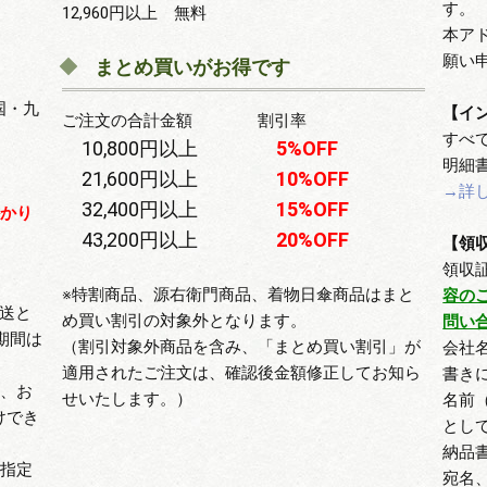
す。
12,960円以上 無料
本ア
願い
まとめ買いがお得です
国・九
【イ
ご注文の合計金額 割引率
すべ
10,800円以上
5%OFF
明細
21,600円以上
10%OFF
→詳
32,400円以上
15%OFF
かかり
43,200円以上
20%OFF
【領
領収
※特割商品、源右衛門商品、着物日傘商品はまと
容の
送と
め買い割引の対象外となります。
問い
期間は
（割引対象外商品を含み、「まとめ買い割引」が
会社
適用されたご注文は、確認後金額修正してお知ら
書き
合、お
せいたします。）
名前
けでき
とし
。
納品
の指定
宛名