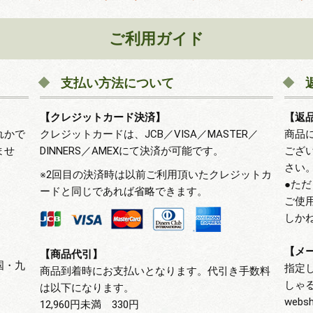
ご利用ガイド
支払い方法について
【クレジットカード決済】
【返
れかで
クレジットカードは、JCB／VISA／MASTER／
商品
ませ
DINNERS／AMEXにて決済が可能です。
ござ
さい
※2回目の決済時は以前ご利用頂いたクレジットカ
●た
ードと同じであれば省略できます。
ご使
しか
【メ
【商品代引】
国・九
指定
商品到着時にお支払いとなります。代引き手数料
しゃ
は以下になります。
webs
12,960円未満 330円