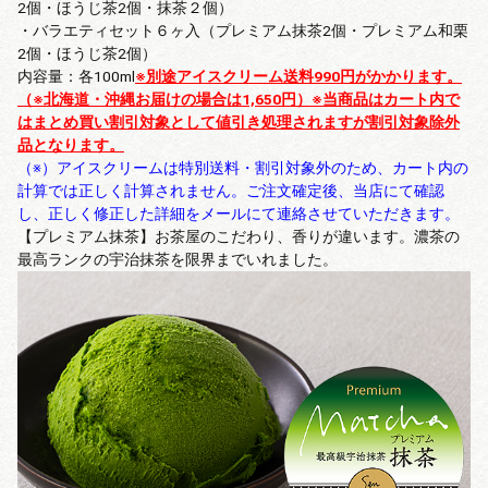
2個・ほうじ茶2個・抹茶２個）
・バラエティセット６ヶ入（プレミアム抹茶2個・プレミアム和栗
2個・ほうじ茶2個）
内容量：各100ml
※別途アイスクリーム送料990円がかかります。
（※北海道・沖縄お届けの場合は1,650円）
※当商品はカート内で
はまとめ買い割引対象として値引き処理されますが割引対象除外
品となります。
（※）アイスクリームは特別送料・割引対象外のため、カート内の
計算では正しく計算されません。ご注文確定後、当店にて確認
し、正しく修正した詳細をメールにて連絡させていただきます。
【プレミアム抹茶】お茶屋のこだわり、香りが違います。濃茶の
最高ランクの宇治抹茶を限界までいれました。