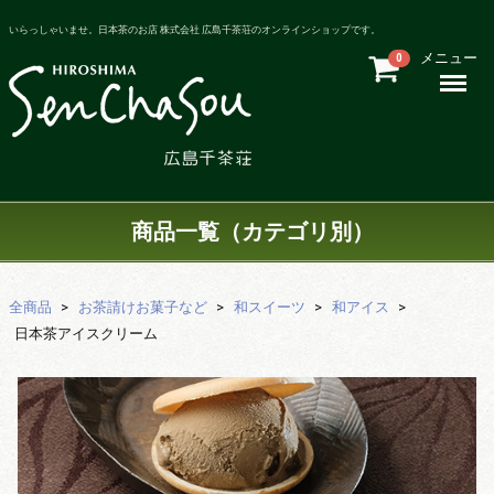
いらっしゃいませ。日本茶のお店 株式会社 広島千茶荘のオンラインショップです。
メニュー
0
Menu
商品一覧（カテゴリ別）
全商品
お茶請けお菓子など
和スイーツ
和アイス
日本茶アイスクリーム