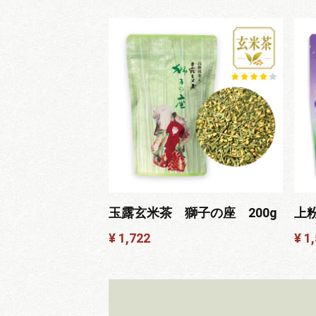
玉露玄米茶 獅子の座 200g
上粉
¥ 1,722
¥ 1