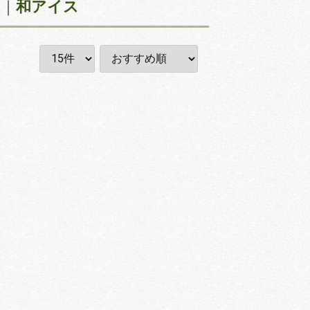
ツ
和アイス