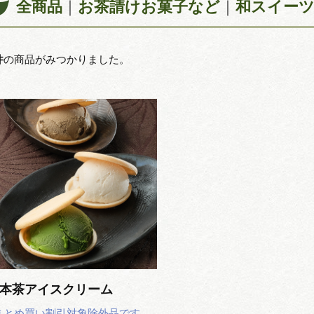
全商品
お茶請けお菓子など
和スイー
件
の商品がみつかりました。
本茶アイスクリーム
まとめ買い割引対象除外品です。