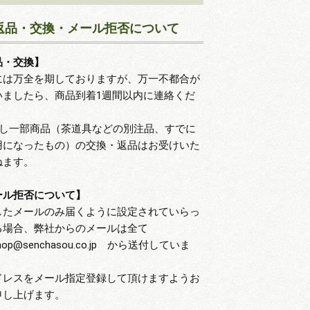
返品・交換・メール拒否について
品・交換】
には万全を期しておりますが、万一不都合が
いましたら、商品到着1週間以内に連絡くだ
。
だし一部商品（茶道具などの別注品、すでに
用になったもの）の交換・返品はお受けいた
ねます。
ール拒否について】
したメールのみ届くように設定されていらっ
る場合、弊社からのメールは全て
hop@senchasou.co.jp から送付していま
ドレスをメール指定登録して頂けますようお
申し上げます。