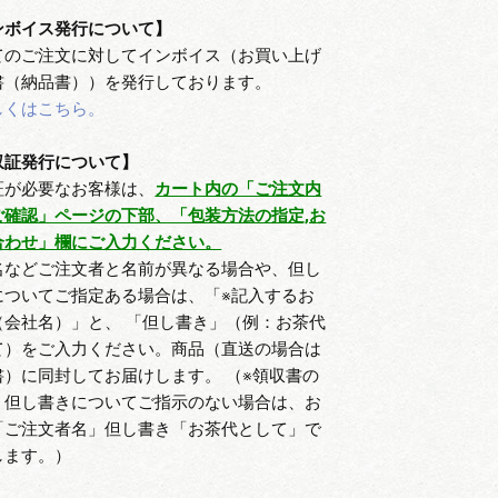
ンボイス発行について】
てのご注文に対してインボイス（お買い上げ
書（納品書））を発行しております。
しくはこちら。
収証発行について】
証が必要なお客様は、
カート内の「ご注文内
ご確認」ページの下部、「包装方法の指定,お
合わせ」欄にご入力ください。
名などご注文者と名前が異なる場合や、但し
についてご指定ある場合は、「※記入するお
（会社名）」と、 「但し書き」（例：お茶代
て）をご入力ください。商品（直送の場合は
書）に同封してお届けします。 （※領収書の
、但し書きについてご指示のない場合は、お
「ご注文者名」但し書き「お茶代として」で
します。）