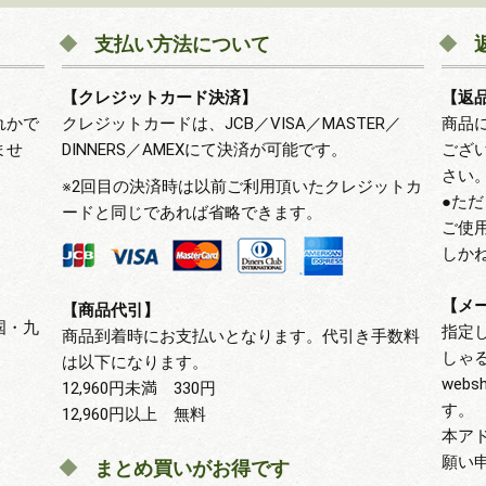
支払い方法について
【クレジットカード決済】
【返
れかで
クレジットカードは、JCB／VISA／MASTER／
商品
ませ
DINNERS／AMEXにて決済が可能です。
ござ
さい
※2回目の決済時は以前ご利用頂いたクレジットカ
●た
ードと同じであれば省略できます。
ご使
しか
【メ
【商品代引】
国・九
指定
商品到着時にお支払いとなります。代引き手数料
しゃ
は以下になります。
webs
12,960円未満 330円
す。
12,960円以上 無料
本ア
願い
まとめ買いがお得です