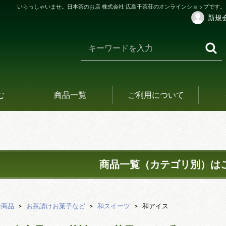
いらっしゃいませ。日本茶のお店 株式会社 広島千茶荘のオンラインショップです。
新規
む
商品一覧
ご利用について
商品一覧（カテゴリ別）は
全商品
お茶請けお菓子など
和スイーツ
和アイス