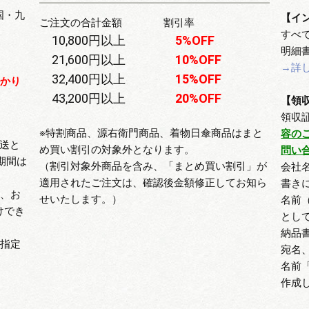
国・九
【イ
ご注文の合計金額 割引率
すべ
10,800円以上
5%OFF
明細
21,600円以上
10%OFF
→詳
32,400円以上
15%OFF
かかり
43,200円以上
20%OFF
【領
領収
※特割商品、源右衛門商品、着物日傘商品はまと
容の
送と
め買い割引の対象外となります。
問い
期間は
（割引対象外商品を含み、「まとめ買い割引」が
会社
適用されたご注文は、確認後金額修正してお知ら
書き
合、お
せいたします。）
名前
けでき
とし
。
納品
の指定
宛名
名前
作成