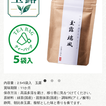
内容量：2.5×5袋入 玉露
賞味期限：11か月
保存方法：高温多湿を避け、移り香に気をつけてください。
原材料：緑茶(国産)・固形抹茶(国産)・調味料(アミノ酸等)
静岡、朝比奈玉露。馥郁とした味と香りを奏でます。