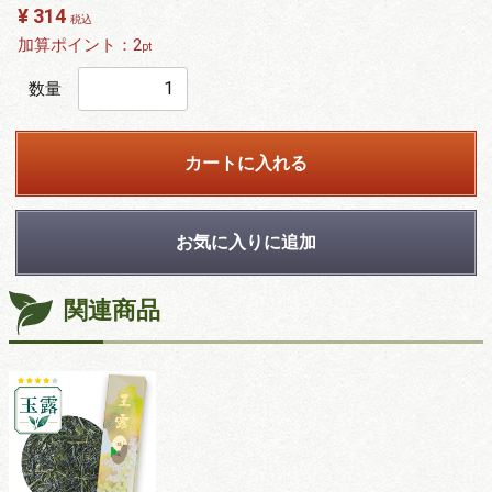
¥ 314
税込
加算ポイント：
2
pt
数量
カートに入れる
お気に入りに追加
関連商品