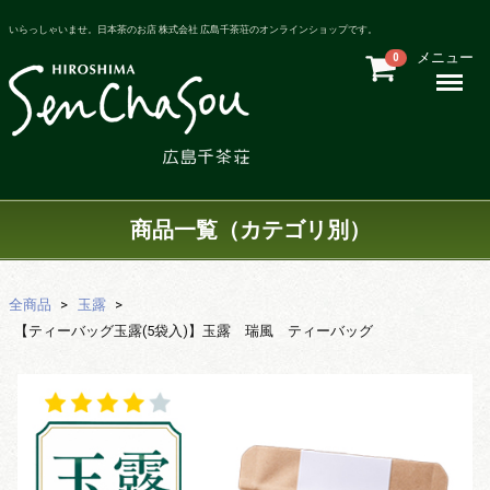
いらっしゃいませ。日本茶のお店 株式会社 広島千茶荘のオンラインショップです。
メニュー
0
Menu
商品一覧（カテゴリ別）
全商品
玉露
【ティーバッグ玉露(5袋入)】玉露 瑞風 ティーバッグ