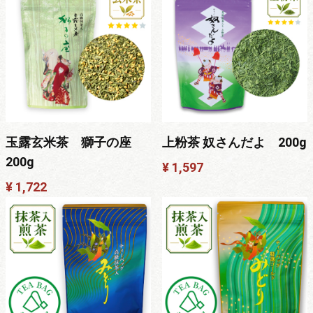
玉露玄米茶 獅子の座
上粉茶 奴さんだよ 200g
200g
¥ 1,597
¥ 1,722