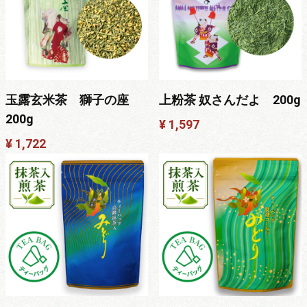
玉露玄米茶 獅子の座
上粉茶 奴さんだよ 200g
200g
¥ 1,597
¥ 1,722