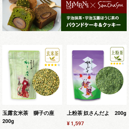
玉露玄米茶 獅子の座
上粉茶 奴さんだよ 200g
200g
¥ 1,597