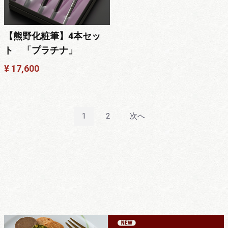
【熊野化粧筆】4本セッ
ト 「プラチナ」
¥ 17,600
1
2
次へ