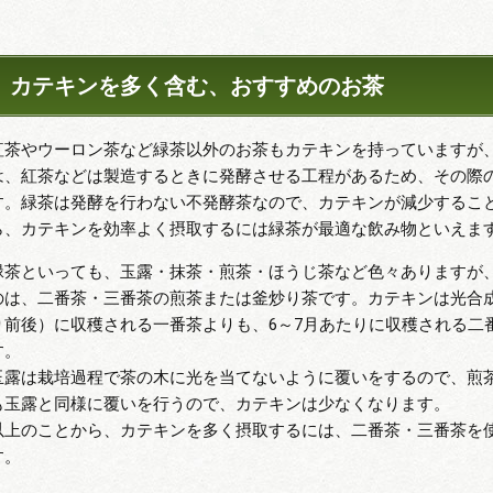
カテキンを多く含む、おすすめのお茶
紅茶やウーロン茶など緑茶以外のお茶もカテキンを持っていますが
は、紅茶などは製造するときに発酵させる工程があるため、その際
す。緑茶は発酵を行わない不発酵茶なので、カテキンが減少すること
ら、カテキンを効率よく摂取するには緑茶が最適な飲み物といえま
緑茶といっても、玉露・抹茶・煎茶・ほうじ茶など色々ありますが
のは、二番茶・三番茶の煎茶または釜炒り茶です。カテキンは光合
り前後）に収穫される一番茶よりも、6～7月あたりに収穫される二
す。
玉露は栽培過程で茶の木に光を当てないように覆いをするので、煎
も玉露と同様に覆いを行うので、カテキンは少なくなります。
以上のことから、カテキンを多く摂取するには、二番茶・三番茶を
す。