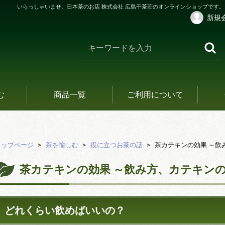
いらっしゃいませ。日本茶のお店 株式会社 広島千茶荘のオンラインショップです。
新規
む
商品一覧
ご利用について
トップページ
茶を愉しむ
役に立つお茶の話
茶カテキンの効果 ～飲
茶カテキンの効果 ～飲み方、カテキンの
どれくらい飲めばいいの？