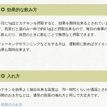
効果的な飲み方
一日に1gほどカテキンを摂取すると、効果を期待出来るとされてい
す。煎茶だと湯のみ一杯で約0.1gほど摂取出来るので、毎日の食事
に飲んだり、休憩のときに飲むことで無理なく摂取できます。
ウォーキングやランニングなどをする方は、運動前に飲めばダイエ
効果も期待出来ます。
入れ方
カテキンを効率よく抽出出来る温度は、70～80℃くらいが適温とさ
時間のおき方などは、通常の煎茶の淹れ方と同じで大丈夫です。
＞煎茶の入れ方