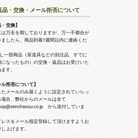
返品・交換・メール拒否について
品・交換】
には万全を期しておりますが、万一不都合が
いましたら、商品到着1週間以内に連絡くだ
。
だし一部商品（茶道具などの別注品、すでに
用になったもの）の交換・返品はお受けいた
ねます。
ール拒否について】
したメールのみ届くように設定されていらっ
る場合、弊社からのメールは全て
hop@senchasou.co.jp から送付していま
ドレスをメール指定登録して頂けますようお
申し上げます。