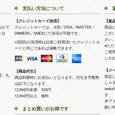
支払い方法について
【クレジットカード決済】
【返
れかで
クレジットカードは、JCB／VISA／MASTER／
商品
ませ
DINNERS／AMEXにて決済が可能です。
ござ
さい
※2回目の決済時は以前ご利用頂いたクレジットカ
●た
ードと同じであれば省略できます。
ご使
しか
【メ
【商品代引】
国・九
指定
商品到着時にお支払いとなります。代引き手数料
しゃ
は以下になります。
webs
12,960円未満 330円
す。
12,960円以上 無料
本ア
願い
まとめ買いがお得です