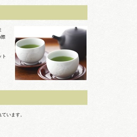
ま
の際
ット
れています。